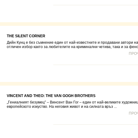
THE SILENT CORNER
Дийн Кунц е без съмнение един от най-известните и продавани автори на
отличен избор както за любителите на криминални четива, така и за фенов
ПРО
VINCENT AND THEO: THE VAN GOGH BROTHERS
„Гениалният безумец” – Винсент Ван Гог – един от най-великите художни
европейското изкуство. На неговия живот и на силната връз ...
ПРО