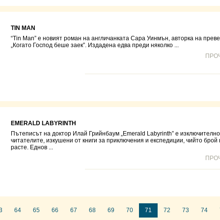
TIN MAN
“Tin Man” е новият роман на англичанката Сара Уинмън, авторка на прев
„Когато Господ беше заек”. Издадена едва преди няколко ...
ПРО
EMERALD LABYRINTH
Пътеписът на доктор Илай Грийнбаум „Emerald Labyrinth” e изключителн
читателите, изкушени от книги за приключения и експедиции, чийто брой
расте. Еднов ...
ПРО
3
64
65
66
67
68
69
70
71
72
73
74