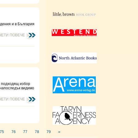
едения и в България
ЧЕТИ ПОВЕЧЕ
о подходящ избор
 напослeдък видимо
ЧЕТИ ПОВЕЧЕ
75
76
77
78
79
»