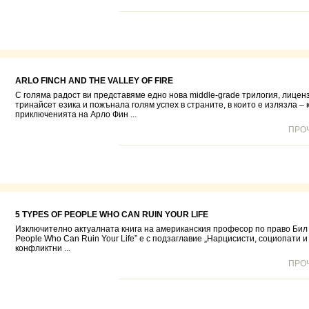
ARLO FINCH AND THE VALLEY OF FIRE
С голяма радост ви представяме едно нова middle-grade трилогия, лицен
тринайсет езика и пожънала голям успех в страните, в които е излязла – 
приключенията на Арло Фин ...
ПРО
5 TYPES OF PEOPLE WHO CAN RUIN YOUR LIFE
Изключително актуалната книга на американския професор по право Бил Е
People Who Can Ruin Your Life” е с подзаглавие „Нарцисисти, социопати и
конфликтни ...
ПРО