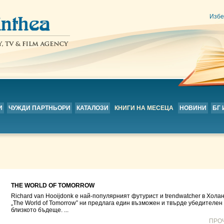
Избе
И
ЧУЖДИ ПАРТНЬОРИ
КАТАЛОЗИ
КНИГИ НА МЕСЕЦА
НОВИНИ
БГ
THE WORLD OF TOMORROW
Richard van Hooijdonk е най-популярният футурист и trendwatcher в Холан
„The World of Tomorrow” ни предлага един възможен и твърде убедителен
близкото бъдеще. ...
ПРО