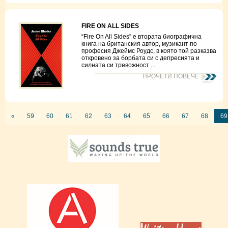
FIRE ON ALL SIDES
“Fire On All Sides” е втората биографична
книга на британския автор, музикант по
професия Джеймс Роудс, в която той разказва
откровено за борбата си с депресията и
силната си тревожност ...
ПРОЧЕТИ ПОВЕЧЕ
«
59
60
61
62
63
64
65
66
67
68
69