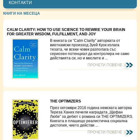
КОНТАКТИ
КНИГИ НА МЕСЕЦА
CALM CLARITY: HOW TO USE SCIENCE TO REWIRE YOUR BRAIN
FOR GREATER WISDOM, FULFILLMENT, AND JOY
В книгата си “Calm Clarity” авторката от
виетнамски произход Зуей Куок излага
тезата, че всеки човек разполага със
сериозен потенциал да контролира не само
действията си, но и мислите и ...
ПРОЧЕТИ ПОВЕЧЕ
THE OPTIMIZERS
През октомври 2016 година немската авторка
Тереза Ханих печели наградата „Щефан
Любе” за дебют с романа си THE OPTIMIZERS.
Книгата е плашещо реалистична социална
дистопия, чието действи ...
ПРОЧЕТИ ПОВЕЧЕ