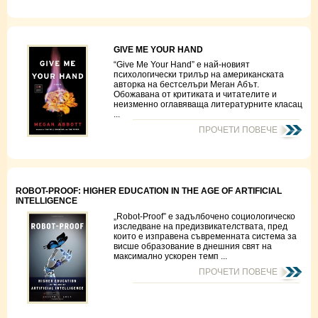
GIVE ME YOUR HAND
“Give Me Your Hand” е най-новият
психологически трилър на американската
авторка на бестселъри Меган Абът.
Обожавана от критиката и читателите и
неизменно оглавяваща литературните класац
...
ПРОЧЕТИ ПОВЕЧЕ
ROBOT-PROOF: HIGHER EDUCATION IN THE AGE OF ARTIFICIAL
INTELLIGENCE
„Robot-Proof” e задълбочено социологическо
изследване на предизвикателствата, пред
които е изправена съвременната система за
висше образование в днешния свят на
максимално ускорен темп ...
ПРОЧЕТИ ПОВЕЧЕ