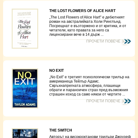
THE LOST FLOWERS OF ALICE HART
„The Lost Flowers of Alice Hart” e дебютният
роман на австралийката Холи Ринглънд.
Посрещнат е възторжено и от критика, и от
читатели, като правата за него са
лицензирани вече в 14 държ ...
ПРОЧЕТИ ПОВЕЧЕ
NO EXIT
„No Exit” е третият психологически трилър на
американеца Тейлър Адамс.
Свръхнапрегната атмосфера, плашещи
обрати и параноичен страх пред възможния
страшен изход са само някои от чертите ...
ПРОЧЕТИ ПОВЕЧЕ
THE SWITCH
Авторът на високооктанови трилъри Джоузеф