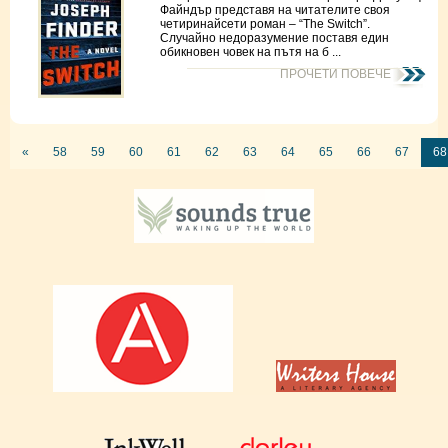
Файндър представя на читателите своя
четиринайсети роман – “The Switch”.
Случайно недоразумение поставя един
обикновен човек на пътя на б ...
ПРОЧЕТИ ПОВЕЧЕ
«
58
59
60
61
62
63
64
65
66
67
68