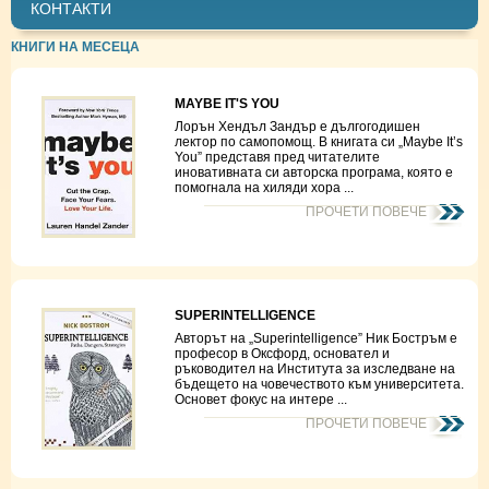
КОНТАКТИ
КНИГИ НА МЕСЕЦА
MAYBE IT'S YOU
Лорън Хендъл Зандър е дългогодишен
лектор по самопомощ. В книгата си „Maybe It’s
You” представя пред читателите
иновативната си авторска програма, която е
помогнала на хиляди хора ...
ПРОЧЕТИ ПОВЕЧЕ
SUPERINTELLIGENCE
Авторът на „Superintelligence” Ник Бостръм е
професор в Оксфорд, основател и
ръководител на Института за изследване на
бъдещето на човечеството към университета.
Основет фокус на интере ...
ПРОЧЕТИ ПОВЕЧЕ