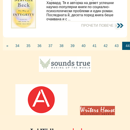
Харвард. Тя е авторка на девет успешни
научно-популярни книги по социално-
психологически проблеми и един роман.
Последната й, десета поред книга беше
очаквана и с ...
ПРОЧЕТИ ПОВЕЧЕ
«
34
35
36
37
38
39
40
41
42
43
44