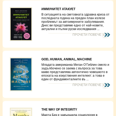
ИММУНИТЕТ АТАКУЕТ
В ситуацията на световната здравна криза от
последната година на преден план излезе
проблемът за автоимунните заболявания.
Днес ви представяме едно от най-новите,
актуални и пълни руски изследвания ...
ПРОЧЕТИ ПОВЕЧЕ
GOD, HUMAN, ANIMAL, MACHINE
Младата американка Меган О’Гиблин смело и
задълбочено се заема с въпроса за това
какво представлява автентично човешкото в
епохата на изкуствения интелект: а това е
един от фундаменталните въ ...
ПРОЧЕТИ ПОВЕЧЕ
THE WAY OF INTEGRITY
Марта Бек е завършила социология в