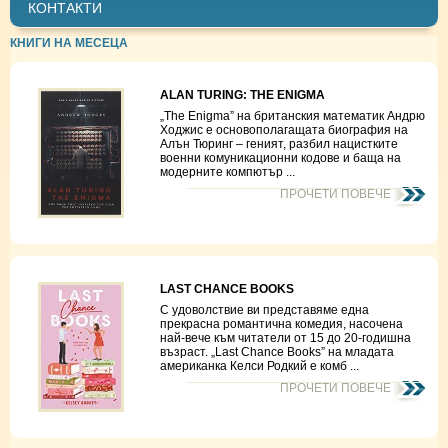
КОНТАКТИ
КНИГИ НА МЕСЕЦА
ALAN TURING: THE ENIGMA
„The Enigma” на британския математик Андрю
Ходжис е основополагащата биография на
Алън Тюринг – геният, разбил нацистките
военни комуникационни кодове и баща на
модерните компютър ...
ПРОЧЕТИ ПОВЕЧЕ
LAST CHANCE BOOKS
С удоволствие ви представяме една
прекрасна романтична комедия, насочена
най-вече към читатели от 15 до 20-годишна
възраст. „Last Chance Books” на младата
американка Келси Родкий е комб ...
ПРОЧЕТИ ПОВЕЧЕ