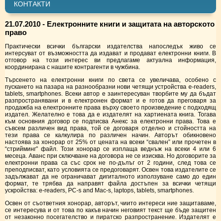
КОНТАКТИ
21.07.2010 - Електронните книги и защитата на авторското
право
Практически всички български издателства напоследък живо се
интерсуват от възможността да издават и продават електронни книги. В
отговор на този интерес ви предлагаме актуална информация,
координирана с нашите контрагенти в чужбина.
Търсенето на електронни книги по света се увеличава, особено с
пускането на пазара на разнообразни нови четящи устройства е-readers,
tablets, smartphones. Всеки автор е заинтересуван творбите му да бъдат
разпространявани и в електронен формат и е готов да преговаря за
продажба на електронните права върху своето произведение с подходящ
издател. Желателно е това да е издателят на хартиената книга. Тогава
към основния договор се подписва Анекс за електронни права. Това е
съвсем различен вид права, той се договаря отделно и стойността на
тези права се калкулира по различен начин. Авторът обикновено
настоява за хонорар от 25% от цената на всеки “свален” или прочетен в
“стрийминг” файл. Този хонорар се изплаща веднъж на всеки 4 или 6
месеца. Аванс при сключване на договора не се изисква. Но договорите за
електронни права са със срок не по-дълъг от 2 години, след това се
преподписват, като условията се предоговарят. Освен това издателите се
задължават да не ограничават дигиталното използуване само до един
формат, те трябва да направят файла достъпен за всички четящи
ускройства: е-readers, PC-s and Mac-s, laptops, tablets, smartphones.
Освен от съответния хонорар, авторът, чиито интереси ние защитаваме,
се интересува и от това по какъв начин неговият текст ще бъде защитен
от незаконно посегателство и пиратско разпространение. Издателят е