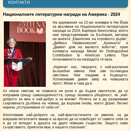
КОНТАКТИ
Националните литературни награди на Америка - 2024
На церемония на 22-ри ноември в Ню Йорк
за връчване на Националните литературни
награди за 2024,
Барбара Кингсолвър
, която
ние представляваме за България, авторка
на книгите „Евангелие на отровното дърво“,
„Диймън Червенокосия“, „Кухината“ и
„Дивият дом на малкото койотче“, прие
голямата награда
Medal for Distinguished
Contribution to American Letters
. При
получаването на наградата тя каза:
„Наричат нас, творците, с най-различни
вълшебни имена. Ние сме пътеводна
светлина. Ние гледаме в бъдещето.
Успокояваме дивия звяр на човешката
ярост. Може и така да е.
Аз обаче смятам, че главната ни роля е да бъдем смутители, да се
изправим срещу самонадеяността, срещу ленивата убеденост, че „най-
доброто за мен е най-добро и за всички“. Ролята ни е да разкриваме
съкровената дълбина на човека, да вършим онова, което Дорис Лесинг
нарича „отстраняване от себе си“.
Използваме най-добрите си, най-фантастичните си умения, за да
изкушим читателите макар и за кратко да се освободят от самите себе си
и да се вгледат в душата на друго човешко същество. Защото само
съчувствието, приятели мои, е нашето спасение“.