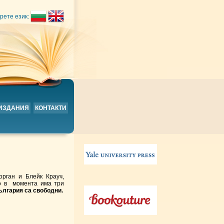
рете език:
 ИЗДАНИЯ
КОНТАКТИ
рган и Блейк Крауч,
Но в момента има три
ългария са свободни.