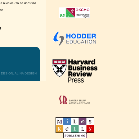
л в момента се излъчва
0;
!
DESIGN: ALINA DESIGN