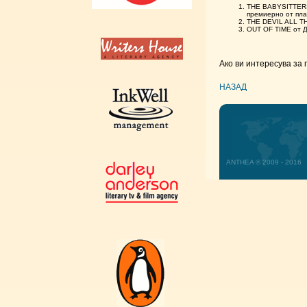
THE BABYSITTERS 
премиерно от пл
THE DEVIL ALL TH
OUT OF TIME от Д
Ако ви интересува за 
НАЗАД
ANTHEA © 2009 - 2016