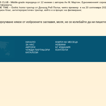
CLUB - Middle-grade поредица от 12 книжки с авторка Ан М. Мартин. Едноименният сериа
атформата;
E TIME – Gothic horror трилър от Доналд Рей Полък, чиято премиер е на 20 септември 202
жон Клас, антитерористичен трилър, който е в процес на филмиране;
проучване някое от изброените заглавия, моля, не се колебайте да ни пишете
НАЧАЛО
КНИГИ НА МЕСЕЦА
ЗА НАС
НОВИНИ
АВТОРИ
БГ ИЗДАНИЯ
ЧУЖДИ ПАРТНЬОРИ
КОНТАКТИ
КАТАЛОЗИ