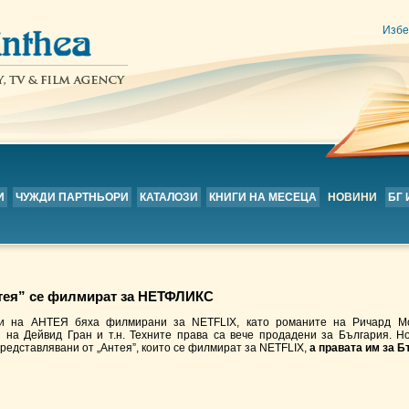
Избе
И
ЧУЖДИ ПАРТНЬОРИ
КАТАЛОЗИ
КНИГИ НА МЕСЕЦА
НОВИНИ
БГ
нтея” се филмират за НЕТФЛИКС
ри на АНТЕЯ бяха филмирани за NETFLIX, като романите на Ричард Мо
и на Дейвид Гран и т.н. Техните права са вече продадени за България. 
представлявани от „Антея”, които се филмират за NETFLIX,
а правата им за Б