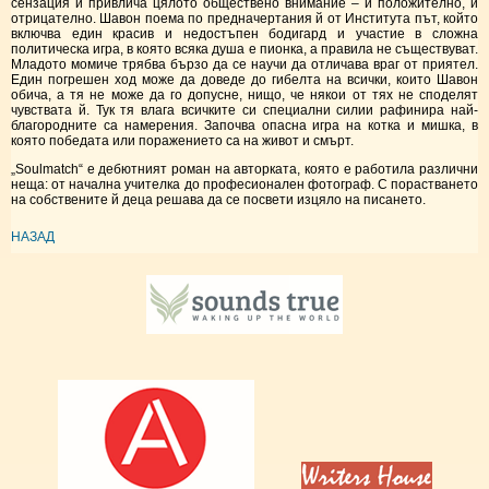
сензация и привлича цялото обществено внимание – и положително, и
отрицателно. Шавон поема по предначертания й от Института път, който
включва един красив и недостъпен бодигард и участие в сложна
политическа игра, в която всяка душа е пионка, а правила не съществуват.
Младото момиче трябва бързо да се научи да отличава враг от приятел.
Един погрешен ход може да доведе до гибелта на всички, които Шавон
обича, а тя не може да го допусне, нищо, че някои от тях не споделят
чувствата й. Тук тя влага всичките си специални силии рафинира най-
благородните са намерения. Започва опасна игра на котка и мишка, в
която победата или поражението са на живот и смърт.
„Soulmatch“ е дебютният роман на авторката, която е работила различни
неща: от начална учителка до професионален фотограф. С порастването
на собствените й деца решава да се посвети изцяло на писането.
НАЗАД