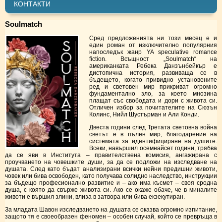
КОНТАКТИ
Soulmatch
Сред предложенията ни този месец е и
един роман от изключително популярния
напоследък жанр YA speculative romance
fiction. Всъщност „Soulmatch“ на
американката Ребека Данзънбейкър е
дистопична история, развиваща се в
бъдещето, когато привидно установените
ред и световен мир прикриват огромно
фундаментално зло, за което мнозина
плащат със свободата и дори с живота си.
Отличен избор за почитателите на Сюзън
Колинс, Нийл Шустърман и Али Конди.
Двеста години след Третата световна война
светът е в пълен мир, благодарение на
системата за идентифициране на душите.
Всеки, навършил осемнайсет години, трябва
да се яви в Института – правителствена комисия, ангажирана с
проучването на човешките души, за да се подложи на изследване на
душата. След като бъдат анализирани всички нейни предишни животи,
човек или бива освободен, като получава солидно наследство, инструкции
за бъдещо професионално развитие и – ако има късмет – своя сродна
душа, с която да свърже живота си. Ако се окаже обаче, че в миналите
животи е вършил злини, влиза в затвора или бива екзекутиран.
За младата Шавон изследването на душата се оказва огромно изпитание,
защото тя е своеобразен феномен – особен случай, който се превръща в