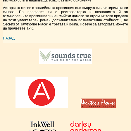
възможности и надвиваща всяко разумно обяснение.
Авторката живее в английската провинция със съпруга си и четиримата си
синове. По професия тя е реставраторка и познанията й за
великолепните провинциални английски домове за огромни: това придава
на този увлекателен роман допълнителна познавателна стойност. „The
Secrets of Hawthorne Place” е третата й книга. Повече за авторката можете
да прочетете
ТУК
.
НАЗАД