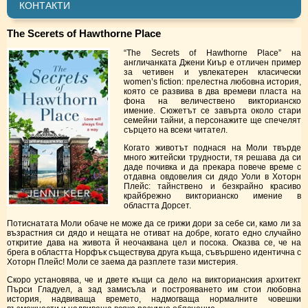
КОНТАКТИ
The Scerets of Hawthorne Place
“The Secrets of Hawthorne Place” на
англичанката Джени Киър е отличен пример
за четивен и увлекатерен класически
women’s fiction: прелестна любовна история,
която се развива в два времеви пласта на
фона на величествено викторианско
имение. Сюжетът се завърта около стари
семейни тайни, а персонажите ще спечелят
сърцето на всеки читател.
Когато животът поднася на Моли твърде
много житейски трудности, тя решава да си
даде почивка и да прекара повече време с
отдавна овдовелия си дядо Уоли в Хоторн
Плейс: тайнствено и безкрайно красиво
крайбрежно викторианско имение в
областта Дорсет.
Потиснатата Моли обаче не може да се грижи дори за себе си, камо ли за
възрастния си дядо и нещата не отиват на добре, когато едно случайно
откритие дава на живота й неочаквана цел и посока. Оказва се, че на
брега в областта Норфък съществува друга къща, съвършено идентична с
Хоторн Плейс! Моли се заема да разплете тази мистерия.
Скоро установява, че и двете къщи са дело на викторианския архитект
Пърси Гладуел, а зад замисъла и построяването им стои любовна
история, надвиваща времето, надмогваща нормалните човешки