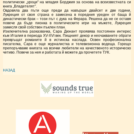
политически „уроци” на младия Борджия за основа на всеизвестната си
книга „Владетелят”.
Овдовяла два пъти още преди да навърши двайсет и две години,
Лукреция от своя страна е замесена в поредния уреден от баща й
династически брак – този път с дука на Ферара. Решена да не се оставя
повече да бъде пионка в политическите игри на мъжете, Лукреция
замисля свой собствен пъклен план.
Изключителна разказвачка, Сара Дюнант проявява постоянен интерес
към Италия в периода XV-XVI век. Пищният декор и неочакваните обрати
превръщат романите й в истинска наслада. Освен професионална
писателка, Сара е още журналистка и телевизионна водеща. Горещо
препоръчваме книгата на всички любители на качественото историческо
четиво. Повече за нея и работата й можете да прочетете
ТУК
.
НАЗАД