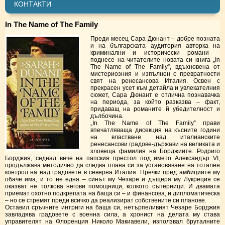
КОНТАКТИ
In The Name of The Family
Преди месец Сара Дюнант – добре позната
и на българската аудитория авторка на
криминални и исторически романи –
поднесе на читателите новата си книга „In
The Name of The Family”, вдъхновена от
мистериозния и изпълнен с превратности
свят на ренесансова Италия. Освен с
прекрасен усет към детайла и увлекателния
сюжет, Сара Дюнант е отлична познавачка
на периода, за който разказва – факт,
придаващ на романите й убедителност и
дълбочина.
„In The Name of The Family” прави
впечатляваща дисекция на късните години
на властване над италианските
ренесансови градове-държави на великата и
зловеща фамилия на Борджиите. Родриго
Борджия, седнал вече на папския престол под името Александър VI,
продължава методично да следва плана си за установяване на тотален
контрол на над градовете в северна Италия. Пречки пред амбициите му
обаче има, и то не една – синът му Чезаре и дъщеря му Лукреция се
оказват не толкова негови помощници, колкото съперници. И двамата
приемат охотно подкрепата на баща си – и финансова, и дипломатическа
– но се стремят преди всичко да реализират собствените си планове.
Оставил сръчните интриги на баща си, нетърпеливият Чезаре Борджия
завладява градовете с военна сила, а хронист на делата му става
управителят на Флоренция Николо Макиавели, използвал бруталните